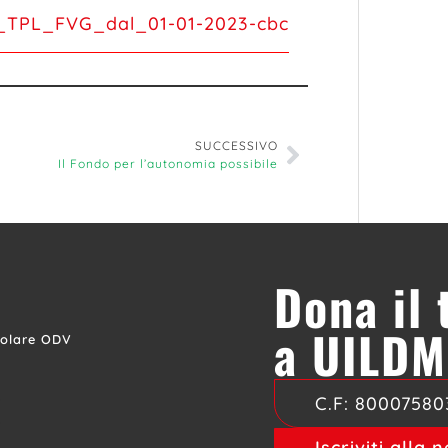
PL_FVG_dal_01-01-2023-cbc
SUCCESSIVO
Il Fondo per l’autonomia possibile
Dona il
a UILDM
colare ODV
C.F:
80007580
Iscriviti alla 