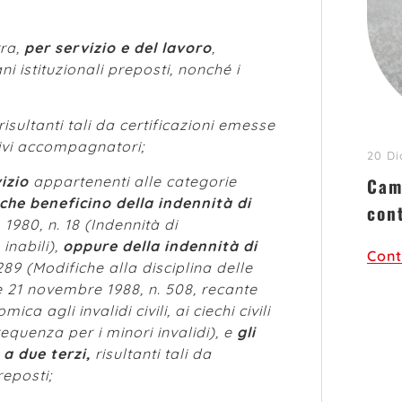
rra,
per servizio e del lavoro
,
ni istituzionali preposti, nonché i
risultanti tali da certificazioni emesse
ativi accompagnatori;
20 D
izio
appartenenti alle categorie
Cam
che beneficino della indennità di
con
 1980, n. 18 (Indennità di
inabili),
oppure della indennità di
Cont
289 (Modifiche alla disciplina delle
 21 novembre 1988, n. 508, recante
a agli invalidi civili, ai ciechi civili
requenza per i minori invalidi), e
gli
 a due terzi,
risultanti tali da
reposti;