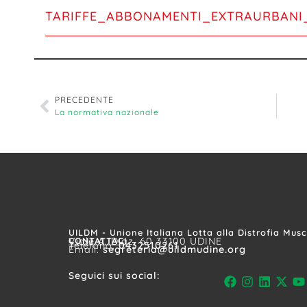
TARIFFE_ABBONAMENTI_EXTRAURBANI_T
PRECEDENTE
La normativa nazionale
UILDM - Unione Italiana Lotta alla Distrofia Mus
CONTATTACI
Viale A. Diaz, 60 33100 UDINE
Telefono:
0432510261
Email:
segreteria@uildmudine.org
Seguici sui social: