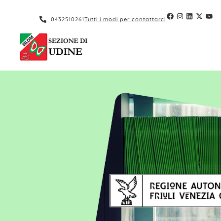
0432510261
Tutti i modi per contattarci