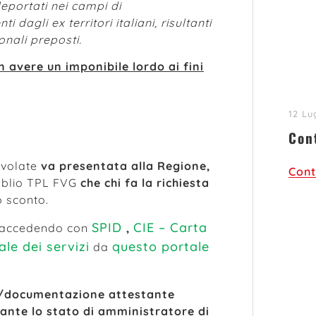
x deportati nei campi di
 dagli ex territori italiani, risultanti
onali preposti.
n avere un imponibile lordo ai fini
12 Lu
Con
gevolate
va presentata alla Regione,
Cont
ubblio TPL FVG
che chi fa la richiesta
o sconto.
SPID
CIE – Carta
 accedendo con
,
le dei servizi
questo portale
da
e/documentazione attestante
nte lo stato di amministratore di