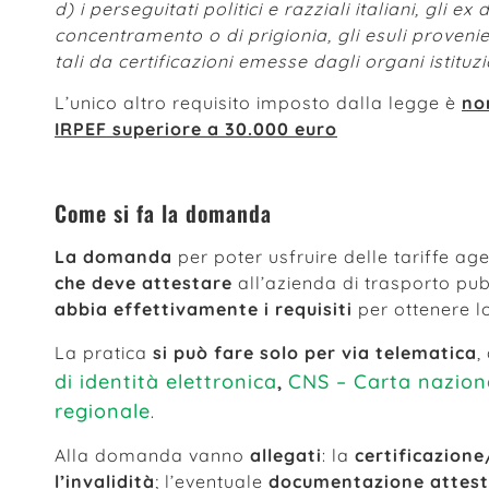
d) i perseguitati politici e razziali italiani, gli e
concentramento o di prigionia, gli esuli provenienti
tali da certificazioni emesse dagli organi istituzi
L’unico altro requisito imposto dalla legge è
no
IRPEF superiore a 30.000 euro
Come si fa la domanda
La domanda
per poter usfruire delle tariffe a
che deve attestare
all’azienda di trasporto p
abbia effettivamente i requisiti
per ottenere l
La pratica
si può fare solo per via telematica
,
di identità elettronica
CNS – Carta naziona
,
regionale
.
Alla domanda vanno
allegati
: la
certificazion
l’invalidità
; l’eventuale
documentazione attesta