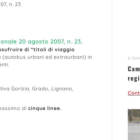
7, n. 23
ionale 20 agosto 2007, n. 23
,
sufruire di “titoli di viaggio
a
(autobus urbani ed extraurbani) in
6 Gen
nti.
Cam
regi
tiva Gorizia, Grado, Lignano,
Cont
 massimo di
cinque linee.