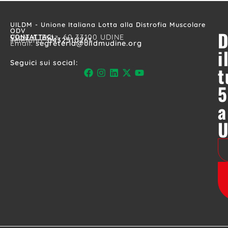
UILDM - Unione Italiana Lotta alla Distrofia Muscolare
ODV
D
CONTATTACI
Viale A. Diaz, 60 33100 UDINE
Telefono:
0432510261
Email:
segreteria@uildmudine.org
i
Seguici sui social:
t
5
a