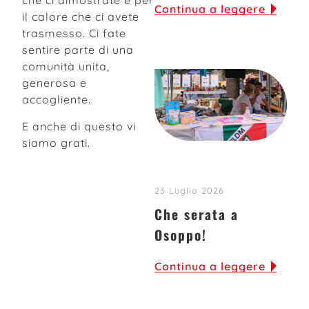
che ci dimostrate e per
Continua a leggere
il calore che ci avete
trasmesso. Ci fate
sentire parte di una
comunità unita,
generosa e
accogliente.
E anche di questo vi
siamo grati.
23 Luglio 2026
Iscriviti alla nostra
Che serata a
newsletter
Osoppo!
Leggi e diritti: tutte le
Continua a leggere
notizie