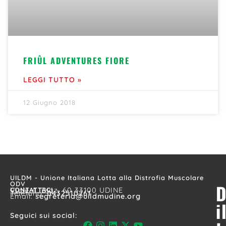
FRIÛL ADVENTURES FIORE
LEGGI TUTTO »
12 Giugno 2018
UILDM - Unione Italiana Lotta alla Distrofia Muscolare
ODV
D
CONTATTACI
Viale A. Diaz, 60 33100 UDINE
Telefono:
0432510261
Email:
segreteria@uildmudine.org
i
Seguici sui social: