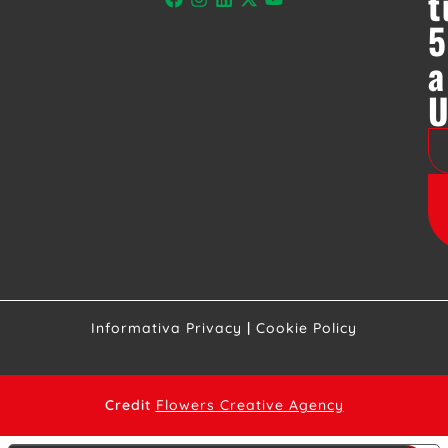
t
5
a
Informativa Privacy
|
Cookie Policy
Credit
Flowers Creative Agency