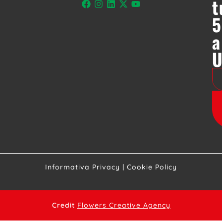
t
5
a
Informativa Privacy
|
Cookie Policy
Credit
Flowers Creative Agency