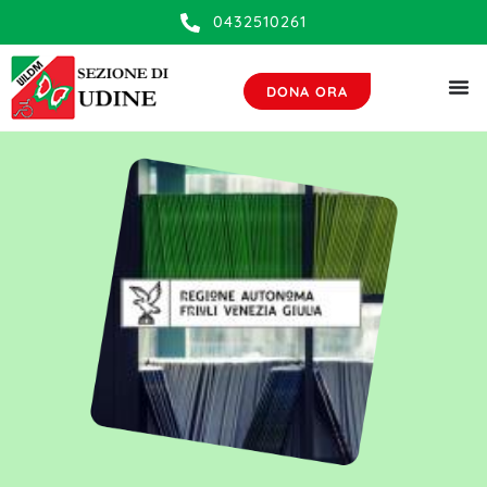
contenuto
0432510261
DONA ORA