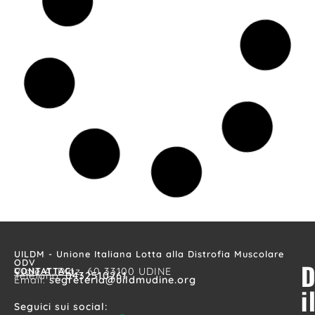
UILDM - Unione Italiana Lotta alla Distrofia Muscolare
ODV
D
CONTATTACI
Viale A. Diaz, 60 33100 UDINE
Telefono:
0432510261
Email:
segreteria@uildmudine.org
i
Seguici sui social: