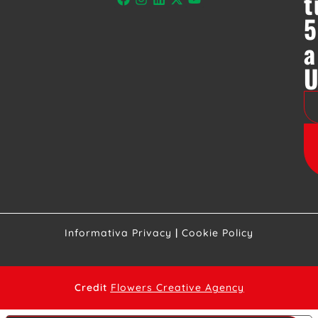
t
5
a
Informativa Privacy
|
Cookie Policy
Credit
Flowers Creative Agency