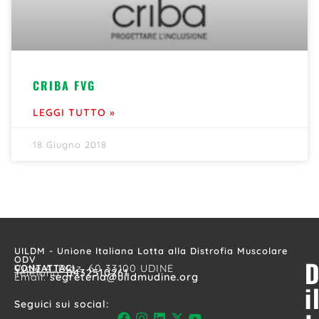
CRIBA FVG
LEGGI TUTTO »
18 Giugno 2018
UILDM - Unione Italiana Lotta alla Distrofia Muscolare
ODV
D
CONTATTACI
Viale A. Diaz, 60 33100 UDINE
Telefono:
0432510261
Email:
segreteria@uildmudine.org
i
Seguici sui social: