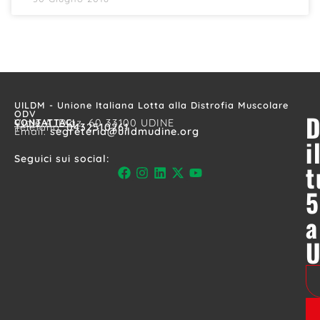
UILDM - Unione Italiana Lotta alla Distrofia Muscolare
ODV
D
CONTATTACI
Viale A. Diaz, 60 33100 UDINE
Telefono:
0432510261
Email:
segreteria@uildmudine.org
i
Seguici sui social:
t
5
a