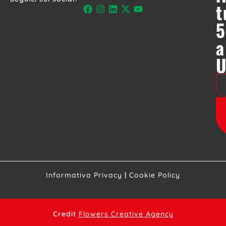
t
5
a
Informativa Privacy
|
Cookie Policy
Credit
Flowers Creative Agency