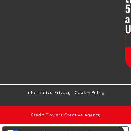
5
a
Informativa Privacy
|
Cookie Policy
Credit
Flowers Creative Agency