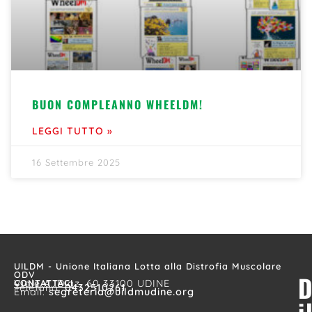
BUON COMPLEANNO WHEELDM!
LEGGI TUTTO »
16 Settembre 2025
UILDM - Unione Italiana Lotta alla Distrofia Muscolare
ODV
D
CONTATTACI
Viale A. Diaz, 60 33100 UDINE
Telefono:
0432510261
Email:
segreteria@uildmudine.org
i