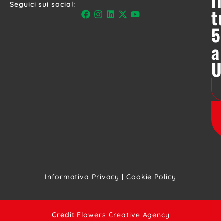
Seguici sui social:
t
5
a
Informativa Privacy
|
Cookie Policy
Credit
Flowers Creative Agency