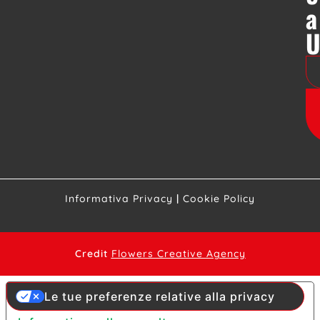
a
Informativa Privacy
|
Cookie Policy
Credit
Flowers Creative Agency
Le tue preferenze relative alla privacy