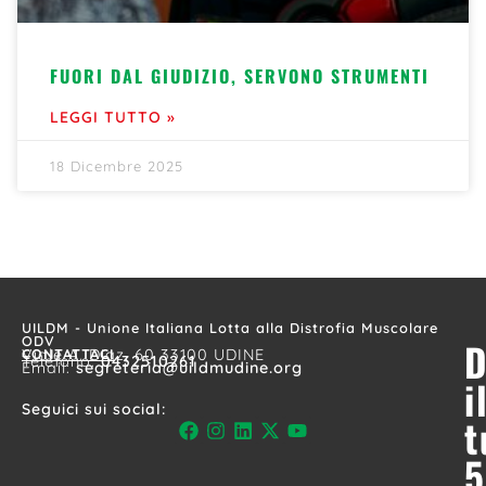
FUORI DAL GIUDIZIO, SERVONO STRUMENTI
LEGGI TUTTO »
18 Dicembre 2025
UILDM - Unione Italiana Lotta alla Distrofia Muscolare
ODV
D
CONTATTACI
Viale A. Diaz, 60 33100 UDINE
Telefono:
0432510261
Email:
segreteria@uildmudine.org
i
Seguici sui social:
t
5