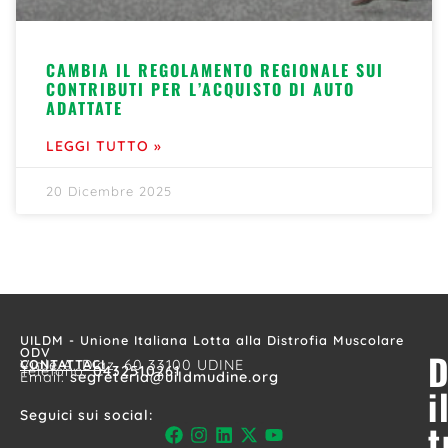
CAMBIA IL REGOLAMENTO REGIONALE SUI
CONTRIBUTI PER L’ACQUISTO DI AUTO
ADATTATE
LEGGI TUTTO »
20 Dicembre 2025
UILDM - Unione Italiana Lotta alla Distrofia Muscolare
ODV
D
CONTATTACI
Viale A. Diaz, 60 33100 UDINE
Telefono:
0432510261
Email:
segreteria@uildmudine.org
i
Seguici sui social:
t