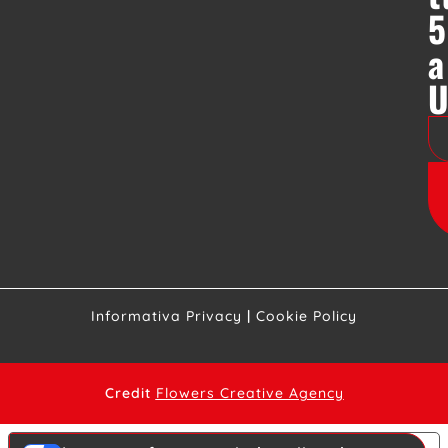
5
a
Informativa Privacy
|
Cookie Policy
Credit
Flowers Creative Agency