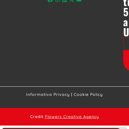
t
5
a
Informativa Privacy
|
Cookie Policy
Credit
Flowers Creative Agency