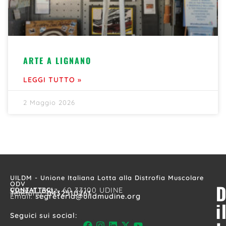
ARTE A LIGNANO
LEGGI TUTTO »
2 Maggio 2026
UILDM - Unione Italiana Lotta alla Distrofia Muscolare
ODV
D
CONTATTACI
Viale A. Diaz, 60 33100 UDINE
Telefono:
0432510261
Email:
segreteria@uildmudine.org
i
Seguici sui social: