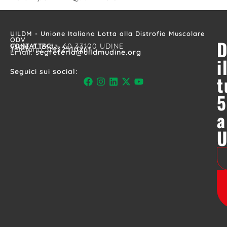
UILDM - Unione Italiana Lotta alla Distrofia Muscolare
ODV
D
CONTATTACI
Viale A. Diaz, 60 33100 UDINE
Telefono:
0432510261
Email:
segreteria@uildmudine.org
i
Seguici sui social:
t
5
a