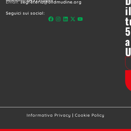
D
Telefono:
0432510261
Email:
segreteria@uildmudine.org
i
Seguici sui social:
t
5
a
Informativa Privacy
|
Cookie Policy