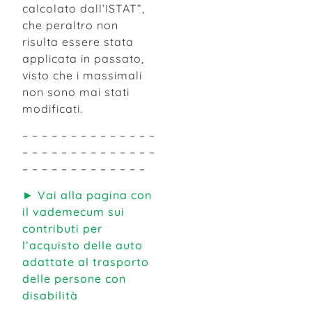
calcolato dall’ISTAT”,
che peraltro non
risulta essere stata
applicata in passato,
visto che i massimali
non sono mai stati
modificati.
– – – – – – – – – – – – – –
– – – – – – – – – – – – – –
– – – – – – – – – – – – –
► Vai alla pagina con
il vademecum sui
contributi per
l’acquisto delle auto
adattate al trasporto
delle persone con
disabilità