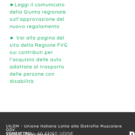
►
Leggi il comunicato
della Giunta regionale
sull’approvazione del
nuovo regolamento
► Vai alla pagina del
sito della Regione FVG
sui contributi per
l’acquisto delle auto
adattate al trasporto
delle persone con
disabilità
UILDM - Unione Italiana Lotta alla Distrofia Muscolare
ODV
CONTATTACI
Viale A. Diaz, 60 33100 UDINE