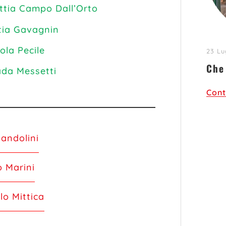
ttia Campo Dall’Orto
tia Gavagnin
ola Pecile
23 Lu
Che
ada Messetti
Cont
Candolini
o Marini
lo Mittica