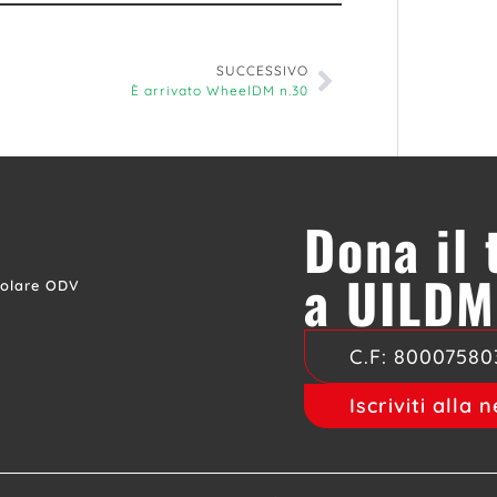
SUCCESSIVO
È arrivato WheelDM n.30
Dona il
a UILDM
colare ODV
C.F:
80007580
Iscriviti alla 