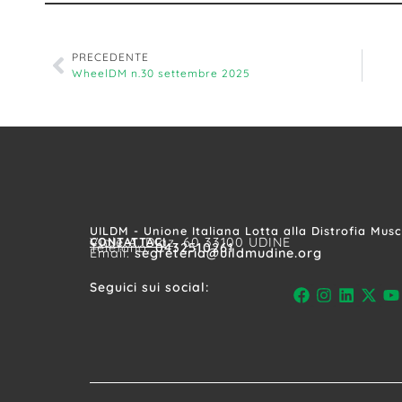
PRECEDENTE
WheelDM n.30 settembre 2025
UILDM - Unione Italiana Lotta alla Distrofia Mus
CONTATTACI
Viale A. Diaz, 60 33100 UDINE
Telefono:
0432510261
Email:
segreteria@uildmudine.org
Seguici sui social: