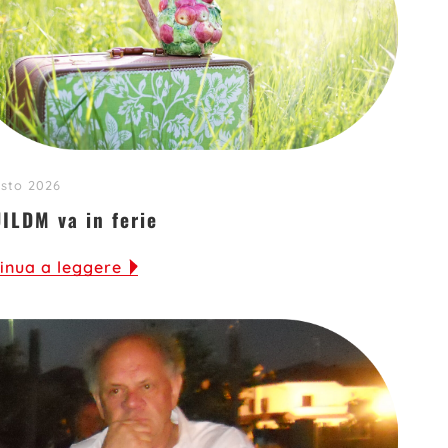
sto 2026
UILDM va in ferie
inua a leggere