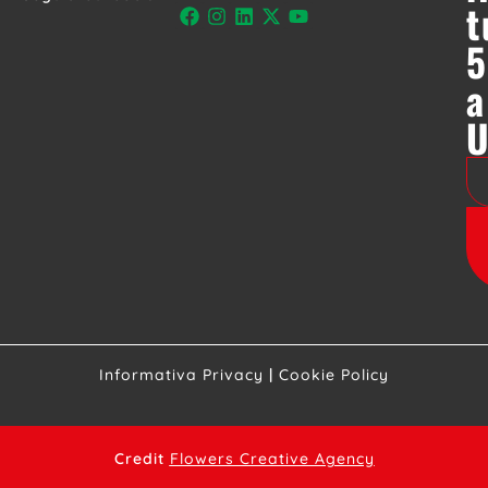
t
5
a
Informativa Privacy
|
Cookie Policy
Credit
Flowers Creative Agency