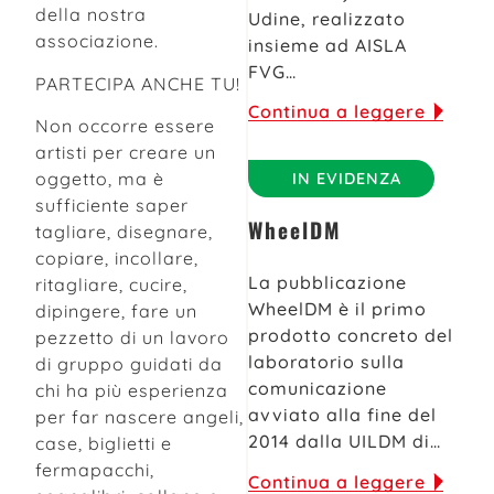
della nostra
Udine, realizzato
associazione.
insieme ad AISLA
FVG…
PARTECIPA ANCHE TU!
Continua a leggere
Non occorre essere
artisti per creare un
oggetto, ma è
IN EVIDENZA
sufficiente saper
WheelDM
tagliare, disegnare,
copiare, incollare,
La pubblicazione
ritagliare, cucire,
WheelDM è il primo
dipingere, fare un
prodotto concreto del
pezzetto di un lavoro
laboratorio sulla
di gruppo guidati da
comunicazione
chi ha più esperienza
avviato alla fine del
per far nascere angeli,
2014 dalla UILDM di…
case, biglietti e
fermapacchi,
Continua a leggere