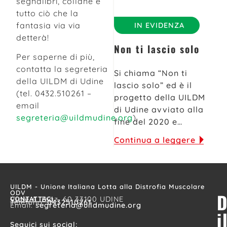
segnalibri, collane e
tutto ciò che la
fantasia via via
IN EVIDENZA
detterà!
Non ti lascio solo
Per saperne di più,
contatta la segreteria
Si chiama “Non ti
della UILDM di Udine
lascio solo” ed è il
(tel. 0432.510261 –
progetto della UILDM
email
di Udine avviato alla
segreteria@uildmudine.org
).
fine del 2020 e…
Continua a leggere
UILDM - Unione Italiana Lotta alla Distrofia Muscolare
ODV
D
CONTATTACI
Viale A. Diaz, 60 33100 UDINE
Telefono:
0432510261
Email:
segreteria@uildmudine.org
i
Seguici sui social: