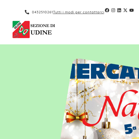
0432510261
Tutti i modi per contattarci