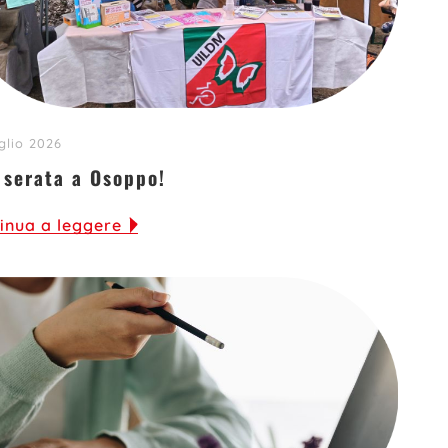
glio 2026
 serata a Osoppo!
inua a leggere