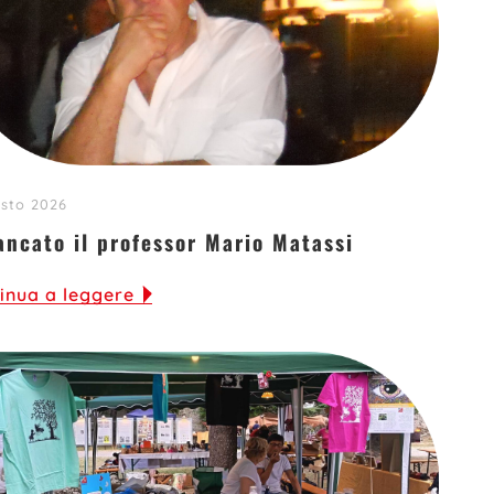
sto 2026
ancato il professor Mario Matassi
inua a leggere