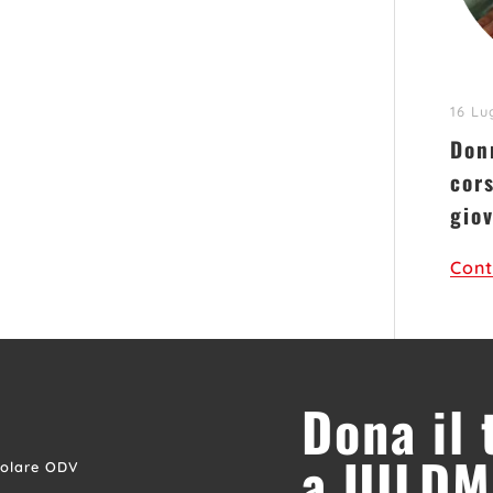
16 Lu
Donn
cors
gio
Cont
Dona il
a UILDM
colare ODV