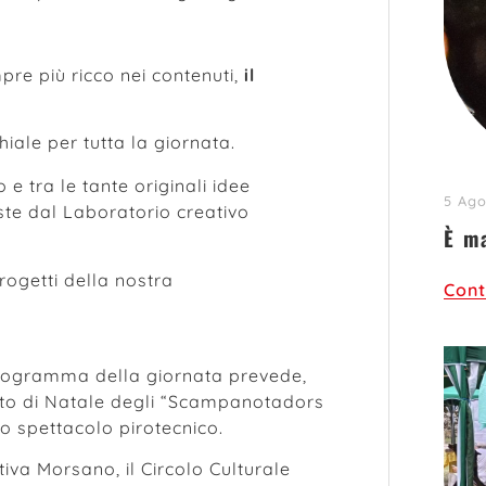
pre più ricco nei contenuti,
il
iale per tutta la giornata.
 e tra le tante originali idee
5 Ago
te dal Laboratorio creativo
È m
rogetti della nostra
Cont
l programma della giornata prevede,
ncerto di Natale degli “Scampanotadors
uno spettacolo pirotecnico.
iva Morsano, il Circolo Culturale