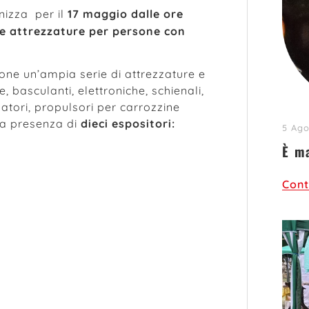
izza per il
17 maggio dalle ore
i e attrezzature per persone con
one un’ampia serie di attrezzature e
, basculanti, elettroniche, schienali,
zatori, propulsori per carrozzine
lla presenza di
dieci espositori:
5 Ago
È m
Cont