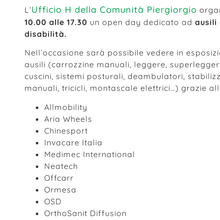
Ufficio H della Comunità Piergiorgio
L’
organ
10.00 alle 17.30
un open day dedicato ad
ausil
disabilità.
Nell’occasione sarà possibile vedere in esposizi
ausili (carrozzine manuali, leggere, superleggere
cuscini, sistemi posturali, deambulatori, stabiliz
manuali, tricicli, montascale elettrici…) grazie a
Allmobility
Aria Wheels
Chinesport
Invacare Italia
Medimec International
Neatech
Offcarr
Ormesa
OSD
OrthoSanit Diffusion