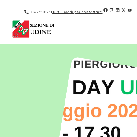
0432510261
Tutti i modi per contattarci