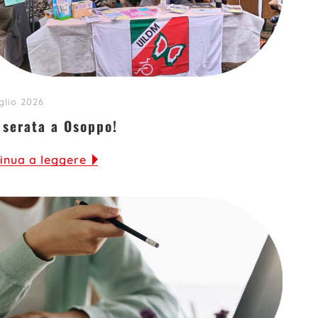
glio 2026
 serata a Osoppo!
inua a leggere