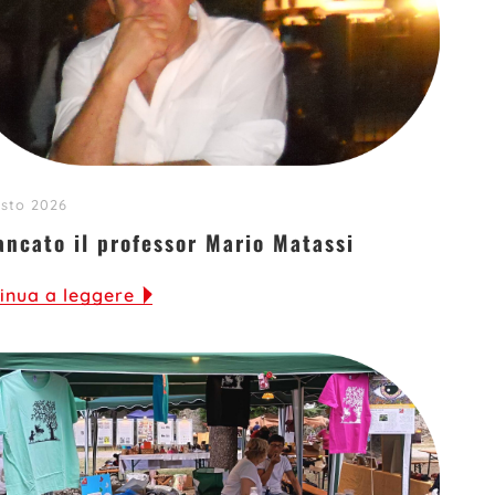
sto 2026
ancato il professor Mario Matassi
inua a leggere