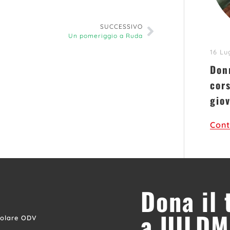
SUCCESSIVO
Un pomeriggio a Ruda
16 Lu
Donn
cors
gio
Cont
Dona il
a UILDM
colare ODV