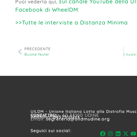
sul canale YouTube della 
Puoi vederla qui,
Facebook di WheelDM
.
>>Tutte le interviste a Distanza Minima
PRECEDENTE
Buone feste!
UILDM - Unione Italiana Lotta alla Distrofia Mus
CONTATTACI
Viale A. Diaz, 60 33100 UDINE
Telefono:
0432510261
Email:
segreteria@uildmudine.org
Seguici sui social: