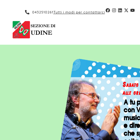
0432510261
Tutti i modi per contattarci