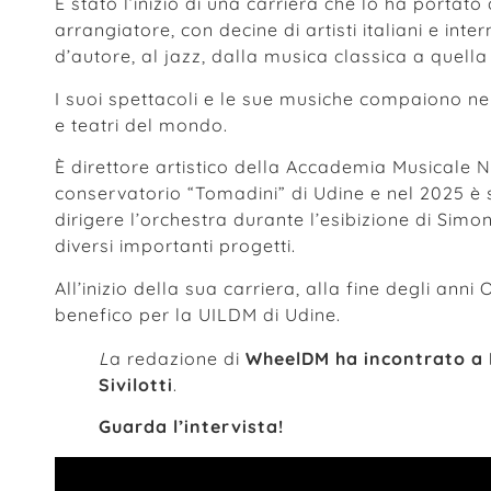
È stato l’inizio di una carriera che lo ha porta
arrangiatore, con decine di artisti italiani e int
d’autore, al jazz, dalla musica classica a quella
I suoi spettacoli e le sue musiche compaiono nei
e teatri del mondo.
È direttore artistico della Accademia Musicale 
conservatorio “Tomadini” di Udine e nel 2025 è 
dirigere l’orchestra durante l’esibizione di Simon
diversi importanti progetti.
All’inizio della sua carriera, alla fine degli an
benefico per la UILDM di Udine.
L
a redazione di
WheelDM ha incontrato a 
Sivilotti
.
Guarda l’intervista!