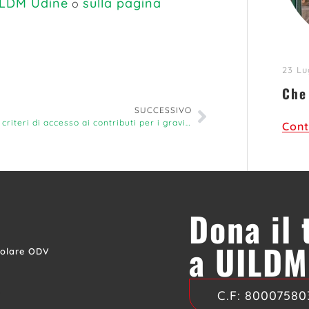
UILDM Udine
sulla pagina
o
23 Lu
Che
SUCCESSIVO
I nuovi criteri di accesso ai contributi per i gravissimi
Cont
Dona il
a UILDM
colare ODV
C.F:
80007580