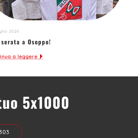
glio 2026
 serata a Osoppo!
inua a leggere
 tuo 5x1000
303