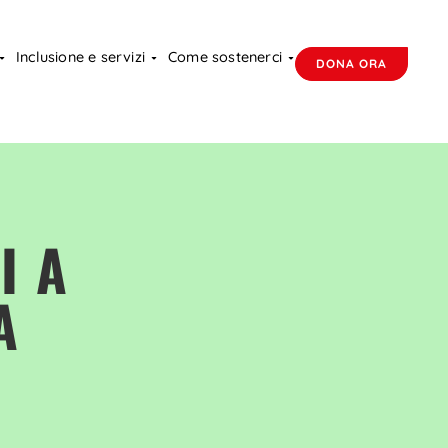
Inclusione e servizi
Come sostenerci
DONA ORA
I A
A