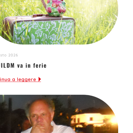
sto 2026
UILDM va in ferie
inua a leggere