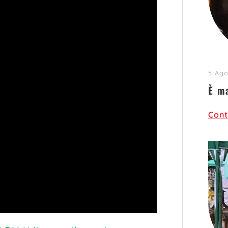
5 Ago
È m
Cont