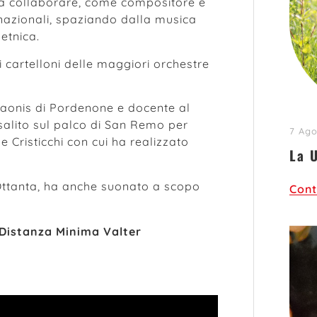
to a collaborare, come compositore e
ernazionali, spaziando dalla musica
 etnica.
 cartelloni delle maggiori orchestre
Naonis di Pordenone e docente al
salito sul palco di San Remo per
7 Ago
e Cristicchi con cui ha realizzato
La 
ni Ottanta, ha anche suonato a scopo
Cont
Distanza Minima Valter