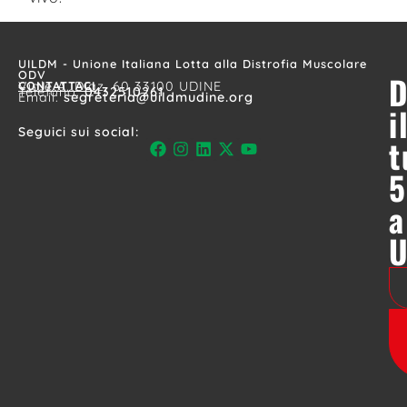
UILDM - Unione Italiana Lotta alla Distrofia Muscolare
ODV
D
CONTATTACI
Viale A. Diaz, 60 33100 UDINE
Telefono:
0432510261
Email:
segreteria@uildmudine.org
i
Seguici sui social:
t
5
a