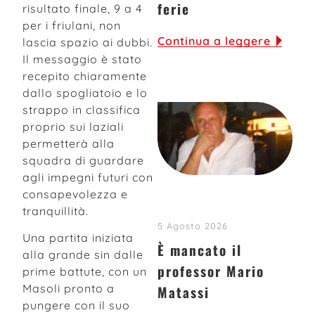
ferie
risultato finale, 9 a 4
per i friulani, non
Continua a leggere
lascia spazio ai dubbi.
Il messaggio è stato
recepito chiaramente
dallo spogliatoio e lo
strappo in classifica
proprio sui laziali
permetterà alla
squadra di guardare
agli impegni futuri con
consapevolezza e
tranquillità.
5 Agosto 2026
Una partita iniziata
È mancato il
alla grande sin dalle
professor Mario
prime battute, con un
Masoli pronto a
Matassi
pungere con il suo