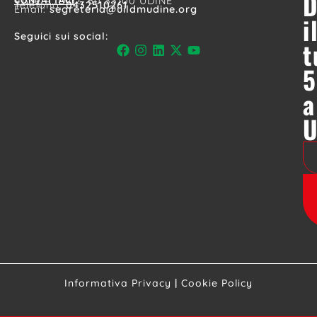
D
CONTATTACI
Viale A. Diaz, 60 33100 UDINE
Telefono:
0432510261
Email:
segreteria@uildmudine.org
i
Seguici sui social:
t
5
a
Informativa Privacy
|
Cookie Policy