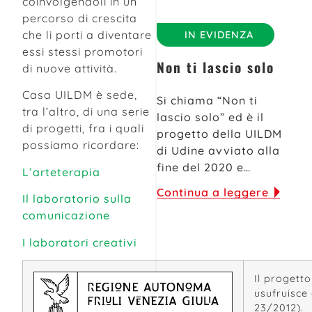
coinvolgendoli in un
percorso di crescita
che li porti a diventare
IN EVIDENZA
essi stessi promotori
Non ti lascio solo
di nuove attività.
Casa UILDM è sede,
Si chiama “Non ti
tra l’altro, di una serie
lascio solo” ed è il
di progetti, fra i quali
progetto della UILDM
possiamo ricordare:
di Udine avviato alla
fine del 2020 e…
L’arteterapia
Continua a leggere
Il laboratorio sulla
comunicazione
I laboratori creativi
Il progetto
usufruisce 
23/2012).