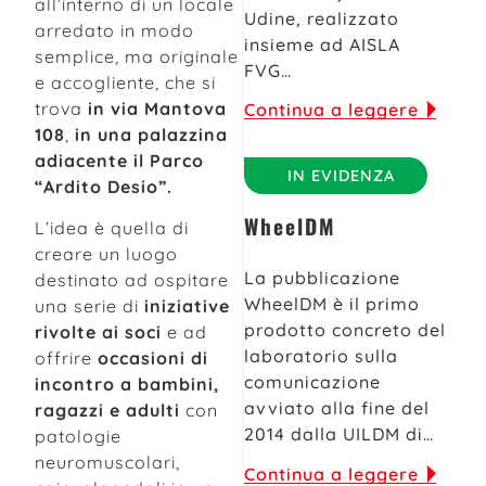
all’interno di un locale
Udine, realizzato
arredato in modo
insieme ad AISLA
semplice, ma originale
FVG…
e accogliente, che si
trova
in via Mantova
Continua a leggere
108
,
in una palazzina
adiacente il Parco
IN EVIDENZA
“Ardito Desio”.
WheelDM
L’idea è quella di
creare un luogo
La pubblicazione
destinato ad ospitare
WheelDM è il primo
una serie di
iniziative
prodotto concreto del
rivolte ai soci
e ad
laboratorio sulla
offrire
occasioni di
comunicazione
incontro a bambini,
avviato alla fine del
ragazzi e adulti
con
2014 dalla UILDM di…
patologie
neuromuscolari,
Continua a leggere