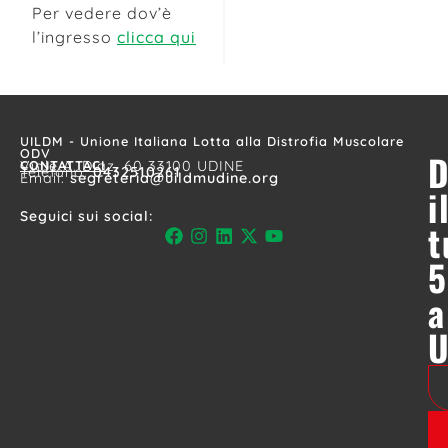
Per vedere dov’è
l’ingresso
clicca qui
UILDM - Unione Italiana Lotta alla Distrofia Muscolare
ODV
D
CONTATTACI
Viale A. Diaz, 60 33100 UDINE
Telefono:
0432510261
Email:
segreteria@uildmudine.org
i
Seguici sui social:
t
5
a