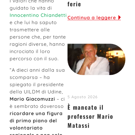
I valori che hanno
ferie
guidato la vita di
Innocentino Chiandetti
Continua a leggere
e che lui ha saputo
trasmettere alle
persone che, per tante
ragioni diverse, hanno
incrociato il loro
percorso con il suo.
“A dieci anni dalla sua
scomparsa – ha
spiegato il presidente
della UILDM di Udine,
5 Agosto 2026
Mario Giacomuzzi
– ci
È mancato il
è sembrato doveroso
ricordare una figura
professor Mario
di primo piano del
Matassi
volontariato