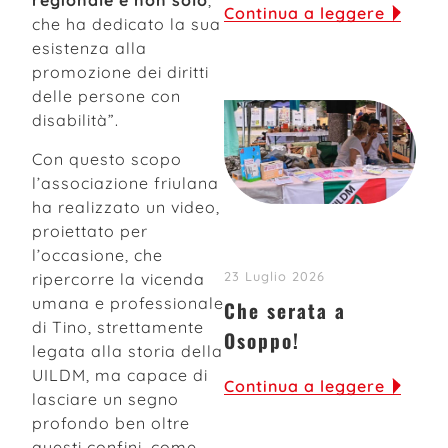
regionale e non solo
,
Continua a leggere
che ha dedicato la sua
esistenza alla
promozione dei diritti
delle persone con
disabilità”.
Con questo scopo
l’associazione friulana
ha realizzato un video,
proiettato per
l’occasione, che
23 Luglio 2026
ripercorre la vicenda
umana e professionale
Che serata a
di Tino, strettamente
Osoppo!
legata alla storia della
UILDM, ma capace di
Continua a leggere
lasciare un segno
profondo ben oltre
questi confini, come