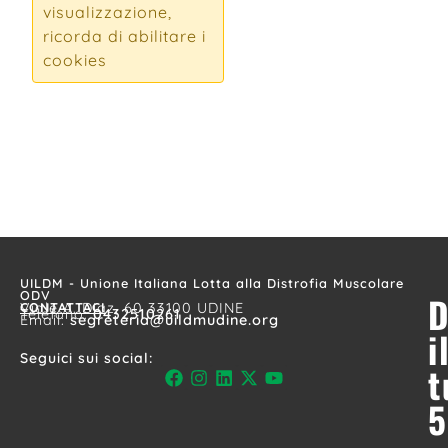
visualizzazione,
ricorda di abilitare i
cookies
Iscriviti alla nostra
newsletter
UILDM - Unione Italiana Lotta alla Distrofia Muscolare
ODV
D
CONTATTACI
Viale A. Diaz, 60 33100 UDINE
Telefono:
0432510261
Email:
segreteria@uildmudine.org
i
Seguici sui social:
t
5