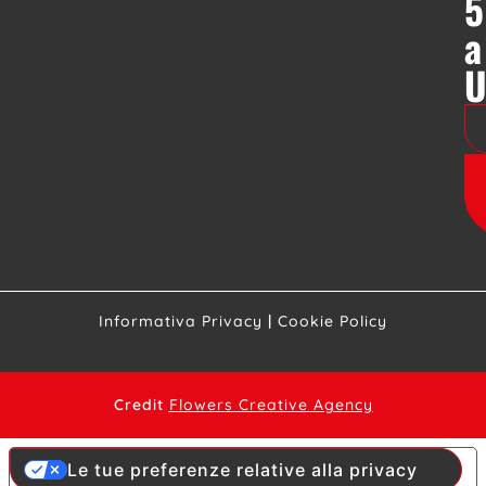
5
a
Informativa Privacy
|
Cookie Policy
Credit
Flowers Creative Agency
Le tue preferenze relative alla privacy