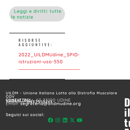
Leggi e diritti: tutte
le notizie
RISORSE
AGGIUNTIVE:
2022_UILDMUdine_SPID-
istruzioni-uso-550
UILDM - Unione Italiana Lotta alla Distrofia Muscolare
ODV
D
CONTATTACI
Viale A. Diaz, 60 33100 UDINE
Telefono:
0432510261
Email:
segreteria@uildmudine.org
i
Seguici sui social:
t